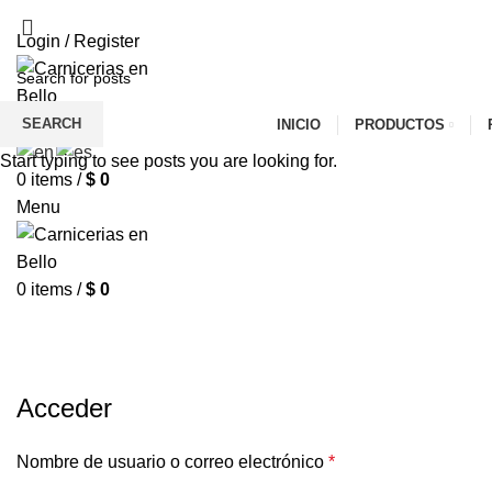
CONFIA EN UNA CARNICERÍA ESPECIALISTA COMO AL
Login / Register
SEARCH
INICIO
PRODUCTOS
Start typing to see posts you are looking for.
0
items
/
$
0
Menu
0
items
/
$
0
Mi cuenta
HOME
MI CUENTA
Acceder
Nombre de usuario o correo electrónico
*