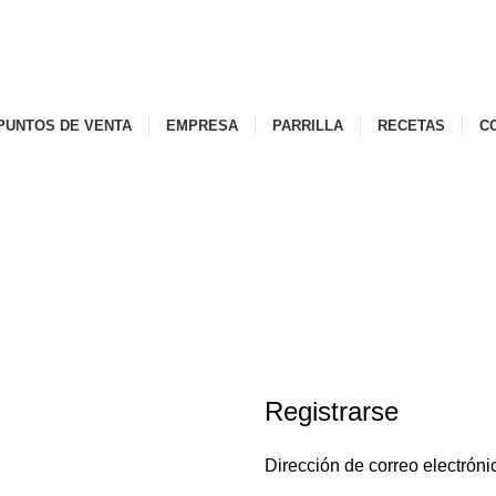
IMENTOS LA HACIENDA...ATENCIÓN EN LÍNEA AQUÍ
PUNTOS DE VENTA
EMPRESA
PARRILLA
RECETAS
C
Registrarse
Dirección de correo electrón