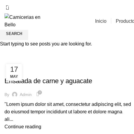
CONFIA EN UNA CARNICERÍA ESPECIALISTA COMO ALI
Inicio
Product
SEARCH
Start typing to see posts you are looking for.
Recetas
17
RECETAS
MAY
Ensalada de carne y aguacate
0
By
Admin
"Lorem ipsum dolor sit amet, consectetur adipiscing elit, sed
do eiusmod tempor incididunt ut labore et dolore magna
ali...
Continue reading