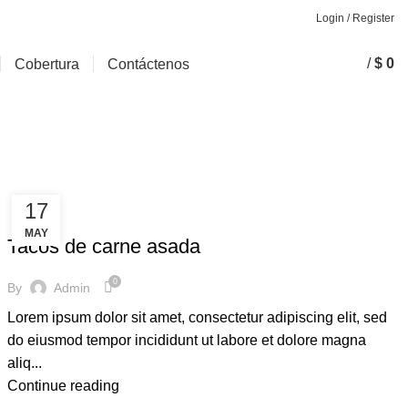
Login / Register
/
$
0
Cobertura
Contáctenos
17
RECETAS
MAY
Tacos de carne asada
0
By
Admin
Lorem ipsum dolor sit amet, consectetur adipiscing elit, sed
do eiusmod tempor incididunt ut labore et dolore magna
aliq...
Continue reading