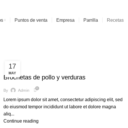
MENTOS LA HACIENDA...ATENCIÓN EN LÍNEA AQUÍ
os
Puntos de venta
Empresa
Parrilla
Recetas
17
RECETAS
MAY
Brochetas de pollo y verduras
0
By
Admin
Lorem ipsum dolor sit amet, consectetur adipiscing elit, sed
do eiusmod tempor incididunt ut labore et dolore magna
aliq...
Continue reading