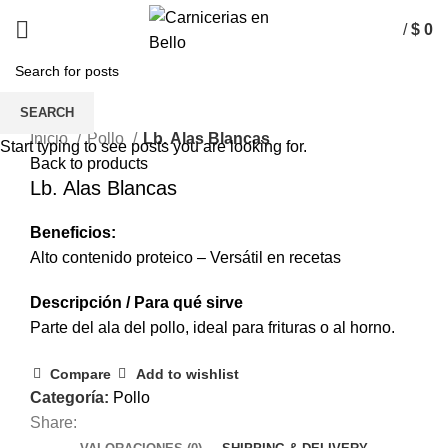
/
$
0
SEARCH
Inicio
Pollo
Lb. Alas Blancas
Start typing to see posts you are looking for.
Back to products
Lb. Alas Blancas
Beneficios:
Alto contenido proteico – Versátil en recetas
Descripción / Para qué sirve
Parte del ala del pollo, ideal para frituras o al horno.
Compare
Add to wishlist
Categoría:
Pollo
Share: