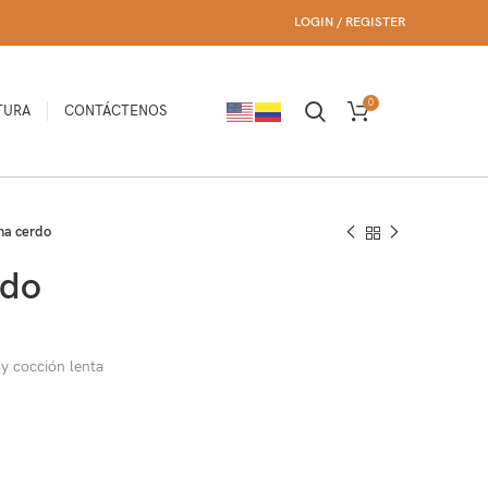
LOGIN / REGISTER
0
TURA
CONTÁCTENOS
$
0
na cerdo
rdo
 y cocción lenta