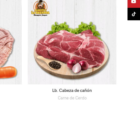
YouTu
TikTo
Lb. Cabeza de cañón
Carne de Cerdo